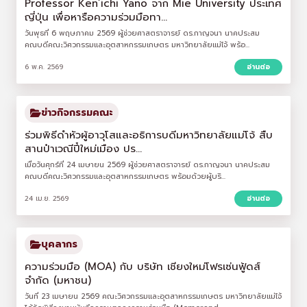
Professor Ken’ichi Yano จาก Mie University ประเทศ
ญี่ปุ่น เพื่อหารือความร่วมมือทา...
วันพุธที่ 6 พฤษภาคม 2569 ผู้ช่วยศาสตราจารย์ ดร.กาญจนา นาคประสม
คณบดีคณะวิศวกรรมและอุตสาหกรรมเกษตร มหาวิทยาลัยแม่โจ้ พร้อ...
6 พ.ค. 2569
อ่านต่อ
ข่าวกิจกรรมคณะ
ร่วมพิธีดำหัวผู้อาวุโสและอธิการบดีมหาวิทยาลัยแม่โจ้ สืบ
สานป๋าเวณีปี๋ใหม่เมือง ปร...
เมื่อวันศุกร์ที่ 24 เมษายน 2569 ผู้ช่วยศาสตราจารย์ ดร.กาญจนา นาคประสม
คณบดีคณะวิศวกรรมและอุตสาหกรรมเกษตร พร้อมด้วยผู้บริ...
24 เม.ย. 2569
อ่านต่อ
บุคลากร
ความร่วมมือ (MOA) กับ บริษัท เชียงใหม่โฟรเซ่นฟู้ดส์
จำกัด (มหาชน)
วันที่ 23 เมษายน 2569 คณะวิศวกรรมและอุตสาหกรรมเกษตร มหาวิทยาลัยแม่โจ้